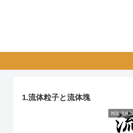
1.流体粒子と流体塊
雑談-流体