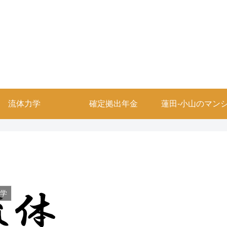
流体力学
確定拠出年金
蓮田-小山のマン
力学