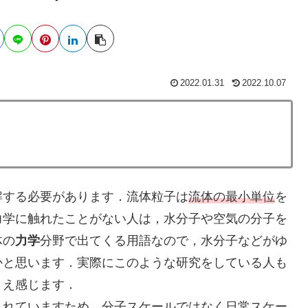
2022.01.31
2022.10.07
解する必要があります．流体粒子は
流体の最小単位
を
力学に触れたことがない人は，水分子や空気の分子を
体の
力学
分野で出てくる用語なので，水分子などがゆ
かと思います．実際にこのような研究をしている人も
さえ感じます．
れていますため，分子スケールではなく
日常スケー