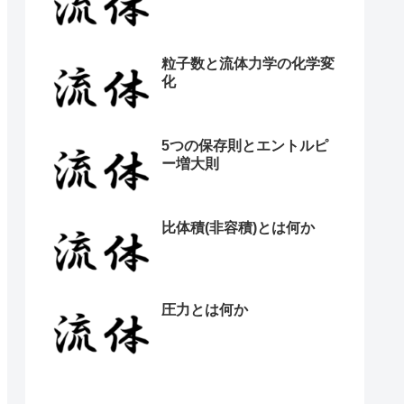
粒子数と流体力学の化学変
化
5つの保存則とエントルピ
ー増大則
比体積(非容積)とは何か
圧力とは何か